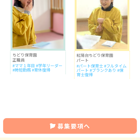
ちどり保育園
紅陽台ちどり保育園
正職員
パート
#ママ１年目 #学年リーダー
#パート保育士 #フルタイム
#時短勤務 #育休復帰
パート #ブランクあり #保
育士復帰
募集要項へ